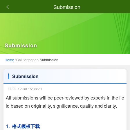
Submission
Submission
Home
/
Call for paper
/
Submission
Submission
2020-12-30 15:38:20
All submissions will be peer-reviewed by experts in the fie
ld based on originality, significance, quality and clarity.
1. 格式模板下载